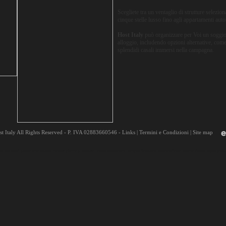
Scegliete tra un ventaglio di strutture selezion
cinque stelle lusso fino agli appartamenti aut
Host Italy
può organizzare per Voi un soggior
alloggio, includendo opzioni alternative, come 
splendidi casali immersi nella campagna.
t Italy All Rights Reserved - P. IVA 02883660546 -
Links
|
Termini e Condizioni
|
Site map
centive travel
gastronomic courses
itinerary planning
restaurant theatre reservations
transport limousine
accommodation
ceramic classes
airport pick