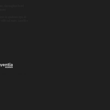
ate, dai migliori hotel
onomi.
no in qualsiasi tipo di
ville sul mare, castelli e
up dropoff
wine tours
corporate vip events